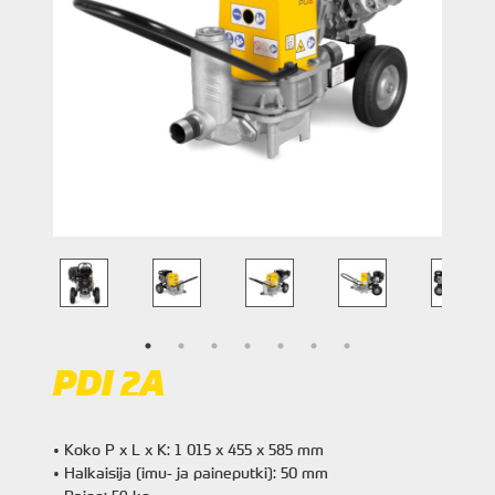
PDI 2A
• Koko P x L x K: 1 015 x 455 x 585 mm
• Halkaisija (imu- ja paineputki): 50 mm