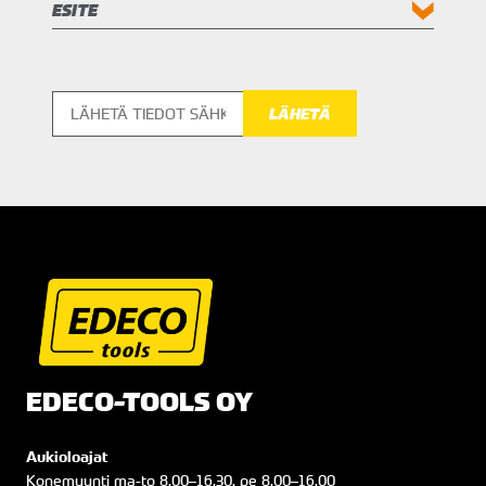
ESITE
EDECO-TOOLS OY
Aukioloajat
Konemyynti
ma
-to
8.00
–
16.30
, pe
8.00
–
16.00