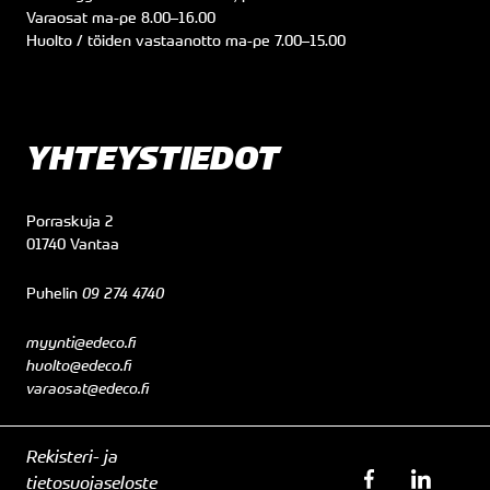
Varaosat
ma
-pe
8.00
–
16.00
Huolto / töiden vastaanotto
ma
-pe
7.00
–
15.00
YHTEYSTIEDOT
Porraskuja 2
01740 Vantaa
Puhelin
09 274 4740
myynti@edeco.fi
huolto@edeco.fi
varaosat@edeco.fi
Rekisteri- ja
tietosuojaseloste