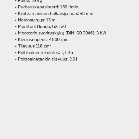
• Paino: 59 kg
• Purkauskapasiteetti: 189 l/min
• Kiinteän aineen halkaisija max: 38 mm
• Nostosyvyys: 15 m
• Moottori: Honda, GX 120
• Moottorin suorituskyky (DIN ISO 3046): 3 kW
• Kierrosnopeus: 2 800 rpm
• Tilavuus 118 cm³
• Polttoaineen kulutus: 1,1 l/h
• Polttoainetankin tilavuus: 2,5 l