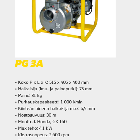
PG 3A
• Koko P x L x K: 515 x 405 x 460 mm
• Halkaisija (imu- ja paineputki): 75 mm
• Paino: 31 kg
• Purkauskapasiteetti: 1 000 l/min
• Kiinteän aineen halkaisija max: 6,5 mm
• Nostosyvyys: 30 m
• Moottori: Honda, GX 160
• Max teho: 4,1 kW
• Kierrosnopeus: 3 600 rpm