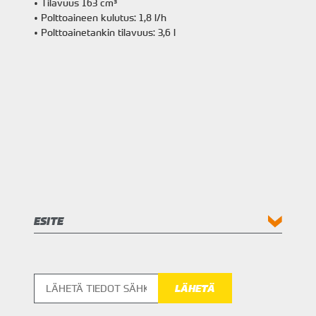
• Tilavuus 163 cm³
• Polttoaineen kulutus: 1,8 l/h
• Polttoainetankin tilavuus: 3,6 l
ESITE