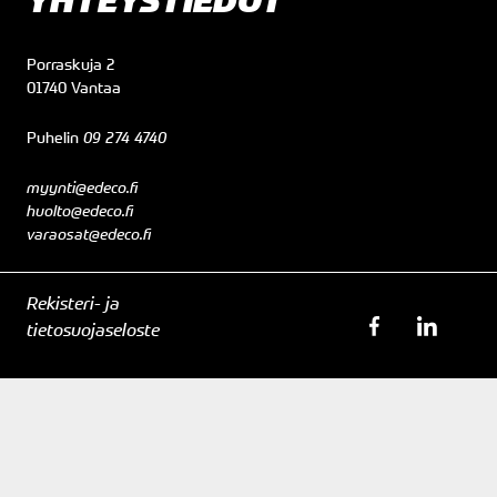
YHTEYSTIEDOT
Porraskuja 2
01740 Vantaa
Puhelin
09 274 4740
myynti@edeco.fi
huolto@edeco.fi
varaosat@edeco.fi
Rekisteri- ja
tietosuojaseloste