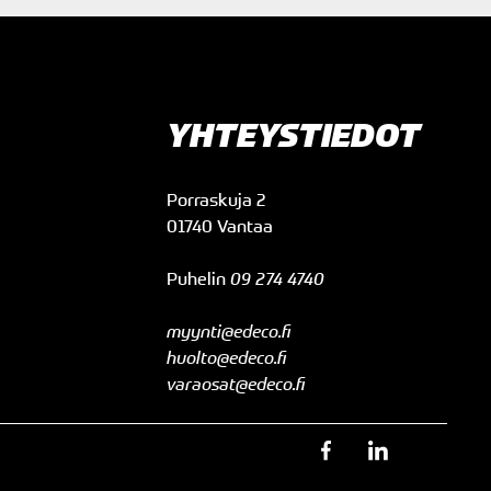
YHTEYSTIEDOT
Porraskuja 2
01740 Vantaa
Puhelin
09 274 4740
myynti@edeco.fi
huolto@edeco.fi
varaosat@edeco.fi