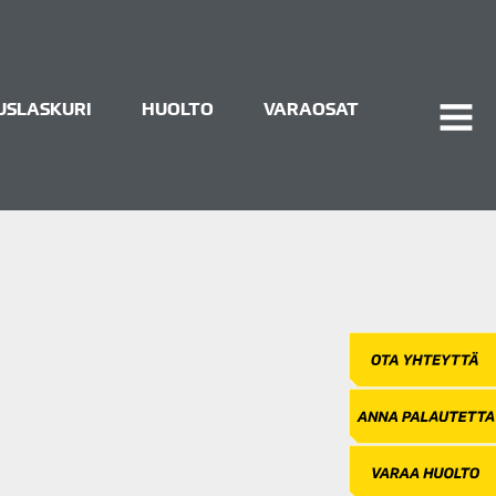
USLASKURI
HUOLTO
VARAOSAT
AVAA
VALI