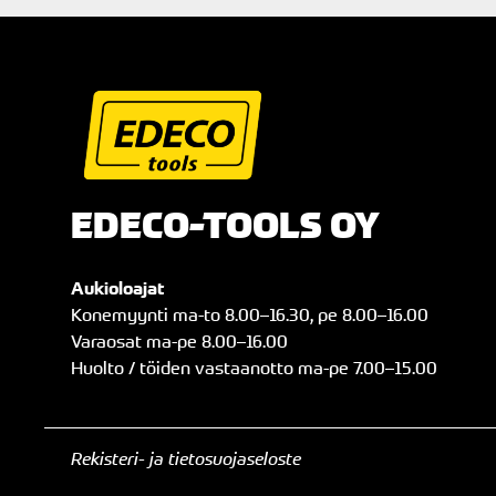
EDECO-TOOLS OY
Aukioloajat
Konemyynti
ma
-to
8.00
–
16.30
, pe
8.00
–
16.00
Varaosat
ma
-pe
8.00
–
16.00
Huolto / töiden vastaanotto
ma
-pe
7.00
–
15.00
Rekisteri- ja tietosuojaseloste