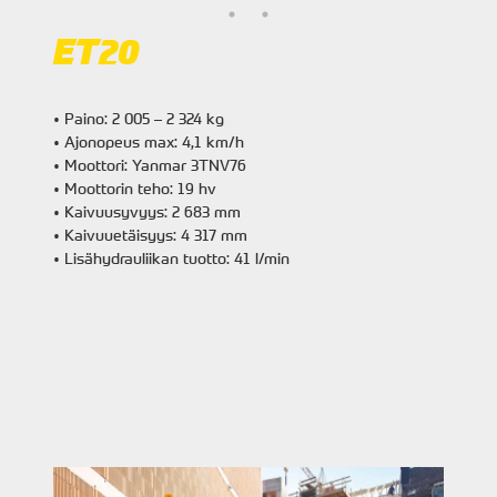
ET20
• Paino: 2 005 – 2 324 kg
• Ajonopeus max: 4,1 km/h
• Moottori: Yanmar 3TNV76
• Moottorin teho: 19 hv
• Kaivuusyvyys: 2 683 mm
• Kaivuuetäisyys: 4 317 mm
• Lisähydrauliikan tuotto: 41 l/min