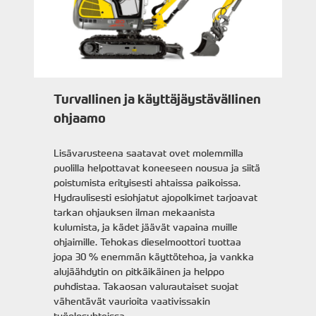
Turvallinen ja käyttäjäystävällinen
ohjaamo
Lisävarusteena saatavat ovet molemmilla
puolilla helpottavat koneeseen nousua ja siitä
poistumista erityisesti ahtaissa paikoissa.
Hydraulisesti esiohjatut ajopolkimet tarjoavat
tarkan ohjauksen ilman mekaanista
kulumista, ja kädet jäävät vapaina muille
ohjaimille. Tehokas dieselmoottori tuottaa
jopa 30 % enemmän käyttötehoa, ja vankka
alujäähdytin on pitkäikäinen ja helppo
puhdistaa. Takaosan valurautaiset suojat
vähentävät vaurioita vaativissakin
työolosuhteissa.