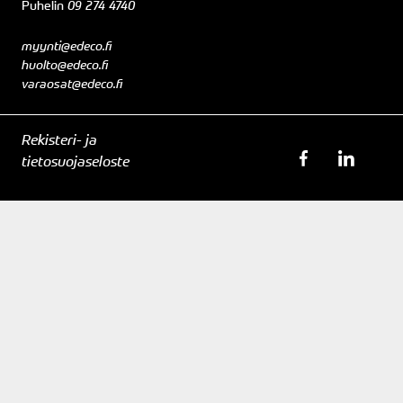
Puhelin
09 274 4740
myynti@edeco.fi
huolto@edeco.fi
varaosat@edeco.fi
Rekisteri- ja
tietosuojaseloste