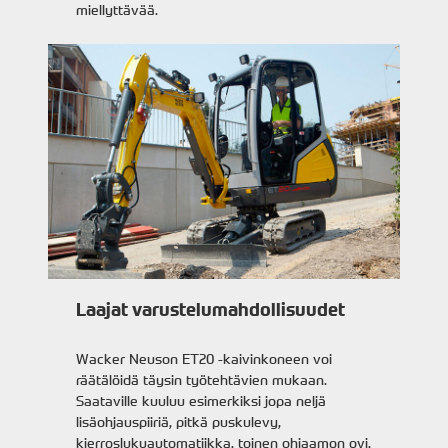
miellyttävää.
Laajat varustelumahdollisuudet
Wacker Neuson ET20 -kaivinkoneen voi
räätälöidä täysin työtehtävien mukaan.
Saataville kuuluu esimerkiksi jopa neljä
lisäohjauspiiriä, pitkä puskulevy,
kierroslukuautomatiikka, toinen ohjaamon ovi,