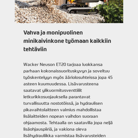
Vahva ja monipuolinen
minikaivinkone työmaan kaikkiin
tehtäviin
Wacker Neuson ET20 tarjoaa luokkansa
parhaan kokonaissuorituskyvyn ja soveltuu
työskentelyyn myös ääriolosuhteissa jopa 45
asteen kuumuudessa. Lisävarusteena
saatavat ylikuormitusventtiilit
letkurikkosuojauksella parantavat
turvallisuutta nostotöissä, ja hydraulisen
pikavaihtolaitteen valmius mahdollistaa
lisälaitteiden nopean vaihdon suoraan
ohjaamosta. Tehtaalla on saatavilla jopa neljä
lisäohjauspiiriä, ja vakiona oleva
lisähydrauliikka varmistaa lisävarusteiden