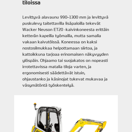
tiloissa
Levittyvä alavaunu 990–1300 mm ja levittyvä
puskulevy taitettavilla lisäpaloilla tekevät
Wacker Neuson ET20 -kaivinkoneesta erittäin
ketterän kapeilla työmailla, mutta samalla
vakaan kaivutöissä. Koneessa on kaksi
nostosilmukkaa helpottamaan siirtoa, ja
kattoikkuna tarjoaa erinomaisen näkyvyyden
ylöspäin. Ohjaamo tai suojakatos on nopeasti
irrotettavissa matalia tiloja varten, ja
ergonomisesti säädettävät istuin,
ohjaustanko ja käsinojat tukevat mukavaa ja
väsymätöntä työskentelyä.