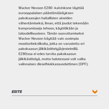
Wacker Neuson EZ80 -kaivinkone täyttää
eurooppalaisen päästömääräyksen
pakokaasujen haitallisten aineiden
vähentämiseksi, ilman, että joudut tekemään
kompromisseja tehoon, käyttöikään ja
taloudellisuuteen. Tämän saavuttamiseksi
Wacker Neuson käyttää vain uusimpia
moottoritekniikoita, jotka on varustettu eri
pakokaasun jälkikäsittelyjärjestelmillä.
EZ80:ssa ei edes tarvita pakokaasun
jälkikäsittelyä, mutta halutessasi voit valita
valinnaisen dieselhiukkassuodattimen (DPF).
ESITE