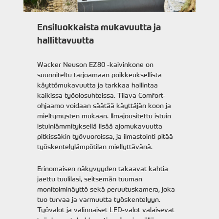
Ensiluokkaista mukavuutta ja
hallittavuutta
Wacker Neuson EZ80 -kaivinkone on
suunniteltu tarjoamaan poikkeuksellista
käyttömukavuutta ja tarkkaa hallintaa
kaikissa työolosuhteissa. Tilava Comfort-
ohjaamo voidaan säätää käyttäjän koon ja
mieltymysten mukaan. Ilmajousitettu istuin
istuinlämmityksellä lisää ajomukavuutta
pitkissäkin työvuoroissa, ja ilmastointi pitää
työskentelylämpötilan miellyttävänä.
Erinomaisen näkyvyyden takaavat kahtia
jaettu tuulilasi, seitsemän tuuman
monitoiminäyttö sekä peruutuskamera, joka
tuo turvaa ja varmuutta työskentelyyn.
Työvalot ja valinnaiset LED-valot valaisevat