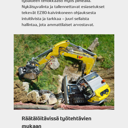
työalueen tehokkaasti myös pimeällä.
Nykäisyvalinta ja tallennettavat esiasetukset
tekevät EZ80-kaivinkoneen ohjauksesta
intuitiivista ja tarkkaa – juuri sellaista
hallintaa, jota ammattilaiset arvostavat.
Räätälöitävissä työtehtävien
mukaan