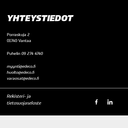
YHTEYSTIEDOT
Porraskuja 2
01740 Vantaa
Puhelin
09 274 4740
myynti@edeco.fi
huolto@edeco.fi
varaosat@edeco.fi
Rekisteri- ja
tietosuojaseloste