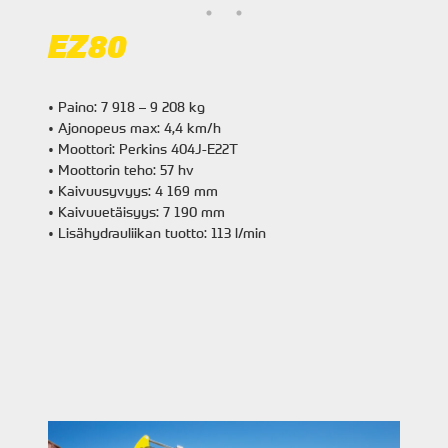
EZ80
• Paino: 7 918 – 9 208 kg
• Ajonopeus max: 4,4 km/h
• Moottori: Perkins 404J-E22T
• Moottorin teho: 57 hv
• Kaivuusyvyys: 4 169 mm
• Kaivuuetäisyys: 7 190 mm
• Lisähydrauliikan tuotto: 113 l/min