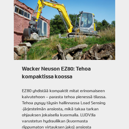
Wacker Neuson EZ80: Tehoa
kompaktissa koossa
EZ80 yhdistää kompaktit mitat erinomaiseen
kaivutehoon – parasta tehoa pienessä tilassa.
Tehoa pysyy täysin hallinnassa Load Sensing
-järjestelmän ansiosta, mikä takaa tarkan
ohjauksen jokaisella kuormalla. LUDV:lla
varustetun hydrauliikan (kuormasta
riippumaton virtauksen jako) ansiosta