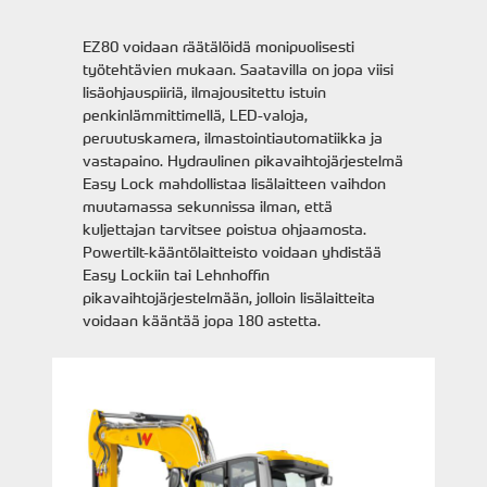
EZ80 voidaan räätälöidä monipuolisesti
työtehtävien mukaan. Saatavilla on jopa viisi
lisäohjauspiiriä, ilmajousitettu istuin
penkinlämmittimellä, LED-valoja,
peruutuskamera, ilmastointiautomatiikka ja
vastapaino. Hydraulinen pikavaihtojärjestelmä
Easy Lock mahdollistaa lisälaitteen vaihdon
muutamassa sekunnissa ilman, että
kuljettajan tarvitsee poistua ohjaamosta.
Powertilt-kääntölaitteisto voidaan yhdistää
Easy Lockiin tai Lehnhoffin
pikavaihtojärjestelmään, jolloin lisälaitteita
voidaan kääntää jopa 180 astetta.