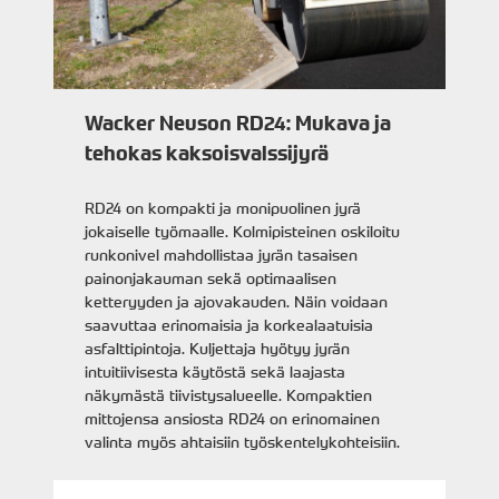
Wacker Neuson RD24: Mukava ja
tehokas kaksoisvalssijyrä
RD24 on kompakti ja monipuolinen jyrä
jokaiselle työmaalle. Kolmipisteinen oskiloitu
runkonivel mahdollistaa jyrän tasaisen
painonjakauman sekä optimaalisen
ketteryyden ja ajovakauden. Näin voidaan
saavuttaa erinomaisia ja korkealaatuisia
asfalttipintoja. Kuljettaja hyötyy jyrän
intuitiivisesta käytöstä sekä laajasta
näkymästä tiivistysalueelle. Kompaktien
mittojensa ansiosta RD24 on erinomainen
valinta myös ahtaisiin työskentelykohteisiin.