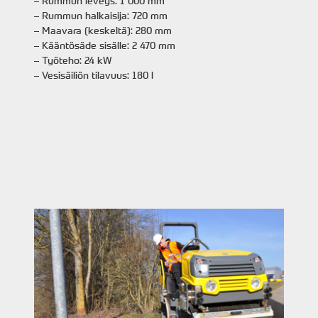
– Rummun leveys: 1 000 mm
– Rummun halkaisija: 720 mm
– Maavara (keskeltä): 280 mm
– Kääntösäde sisälle: 2 470 mm
– Työteho: 24 kW
– Vesisäiliön tilavuus: 180 l