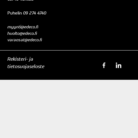
Puhelin
09 274 4740
myynti@edeco.fi
huolto@edeco.fi
varaosat@edeco.fi
Rekisteri- ja
tietosuojaseloste