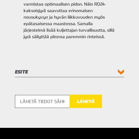
varmistaa optimaalisen pidon. Näin RD24-
kaksoisjyrä saavuttaa erinomaisen
nousukyvyn ja hyvän liikkuvuuden myös
epätasaisessa maastossa. Samalla
järjestelmä lisää kuljettajan turvallisuutta, sillä
jyrä säilyttää pitonsa paremmin rinteissä.
ESITE