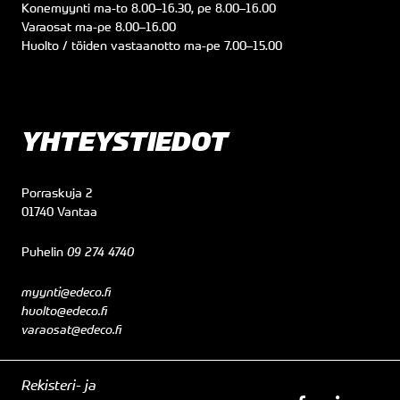
Konemyynti
ma
-to
8.00
–
16.30
, pe
8.00
–
16.00
Varaosat
ma
-pe
8.00
–
16.00
Huolto / töiden vastaanotto
ma
-pe
7.00
–
15.00
YHTEYSTIEDOT
Porraskuja 2
01740 Vantaa
Puhelin
09 274 4740
myynti@edeco.fi
huolto@edeco.fi
varaosat@edeco.fi
Rekisteri- ja