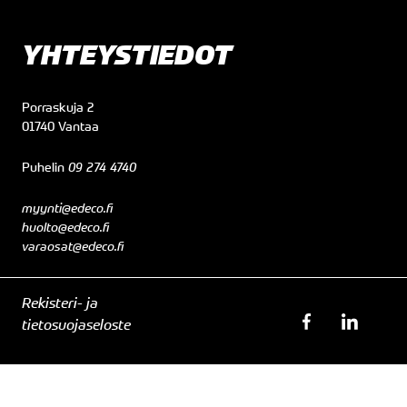
YHTEYSTIEDOT
Porraskuja 2
01740 Vantaa
Puhelin
09 274 4740
myynti@edeco.fi
huolto@edeco.fi
varaosat@edeco.fi
Rekisteri- ja
tietosuojaseloste