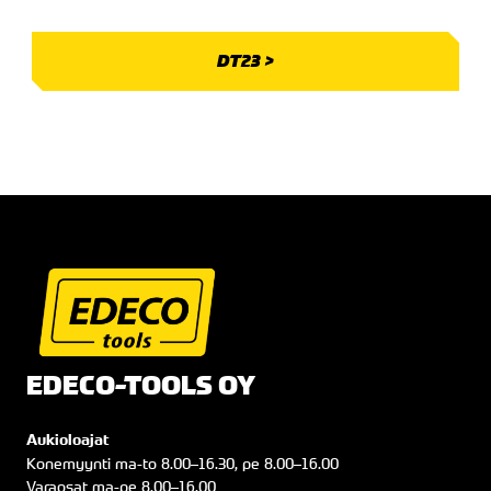
DT23 >
EDECO-TOOLS OY
Aukioloajat
Konemyynti
ma
-to
8.00
–
16.30
, pe
8.00
–
16.00
Varaosat
ma
-pe
8.00
–
16.00