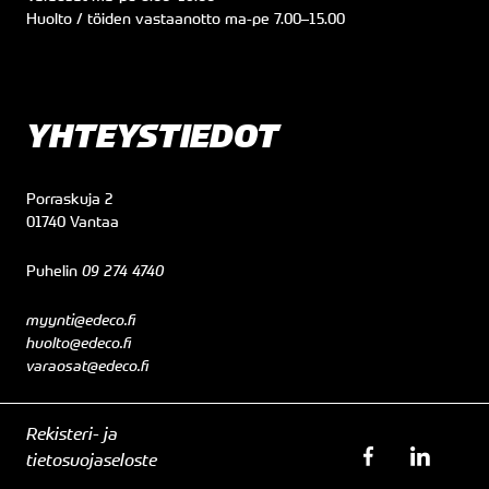
Huolto / töiden vastaanotto
ma
-pe
7.00
–
15.00
YHTEYSTIEDOT
Porraskuja 2
01740 Vantaa
Puhelin
09 274 4740
myynti@edeco.fi
huolto@edeco.fi
varaosat@edeco.fi
Rekisteri- ja
tietosuojaseloste