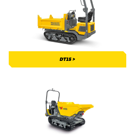
DT15 >