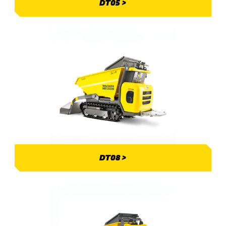
DT05 >
DT08 >