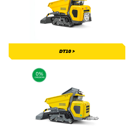
DT10 >