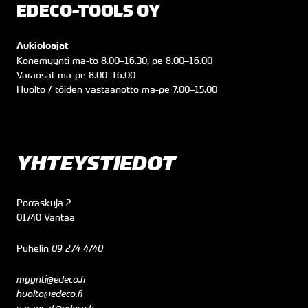
EDECO-TOOLS OY
Aukioloajat
Konemyynti
ma
-to
8.00
–
16.30
, pe
8.00
–
16.00
Varaosat
ma
-pe
8.00
–
16.00
Huolto / töiden vastaanotto
ma
-pe
7.00
–
15.00
YHTEYSTIEDOT
Porraskuja 2
01740 Vantaa
Puhelin
09 274 4740
myynti@edeco.fi
huolto@edeco.fi
varaosat@edeco.fi