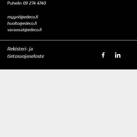
Puhelin
09 274 4740
myynti@edeco.fi
huolto@edeco.fi
varaosat@edeco.fi
Rekisteri- ja
tietosuojaseloste