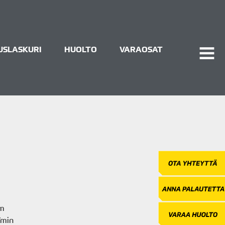
USLASKURI
HUOLTO
VARAOSAT
AVAA
VALI
mm
/min