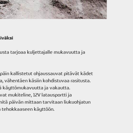
iväksi
lusta tarjoaa kuljettajalle mukavuutta ja
päin kallistetut ohjaussauvat pitävät kädet
a, vähentäen käsiin kohdistuvaa rasitusta.
ä käyttömukavuutta ja vakautta.
t mukiteline, 12V latausportti ja
 mitä päivän mittaan tarvitaan liukuohjatun
 tehokkaaseen käyttöön.