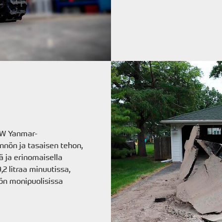
kW Yanmar-
nnön ja tasaisen tehon,
ä ja erinomaisella
2 litraa minuutissa,
tön monipuolisissa