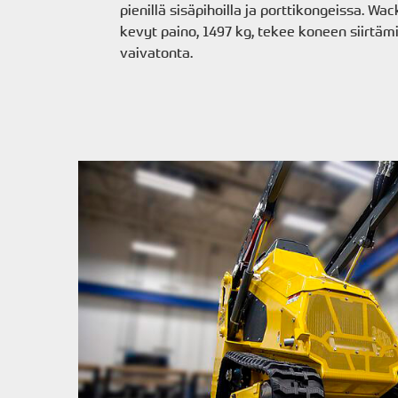
pienillä sisäpihoilla ja porttikongeissa. W
kevyt paino, 1497 kg, tekee koneen siirtäm
vaivatonta.