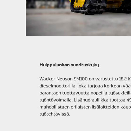
Huippuluokan suorituskyky
Wacker Neuson SM100 on varustettu 18,2 
dieselmoottorilla, joka tarjoaa korkean vää
parantaen tuottavuutta nopeilla työsykleill
työntövoimalla. Lisähydrauliikka tuottaa 49,
mahdollistaen erilaisten lisälaitteiden käy
työtehtävissä.