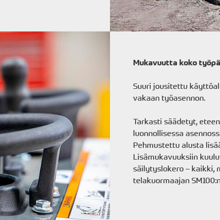
Mukavuutta koko työpä
Suuri jousitettu käyttöa
vakaan työasennon.
Tarkasti säädetyt, eteen
luonnollisessa asennoss
Pehmustettu alusta lisä
Lisämukavuuksiin kuuluva
säilytyslokero – kaikki,
telakuormaajan SM100:n