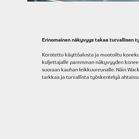
Erinomainen näkyvyys takaa turvallisen 
Korotettu käyttöalusta ja muotoiltu konek
kuljettajalle paremman näkyvyyden konee
suoraan kauhan leikkuureunalle. Näin Wa
tarkkaa ja turvallista työskentelyä ahtaiss