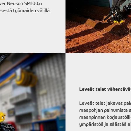
acker Neuson SM100:n
isestä työmaiden välillä
Leveät telat vähentävä
Leveät telat jakavat pa
maapohjan painumista s
maanpinnan korjaustöill
ympäristöä ja säästää a