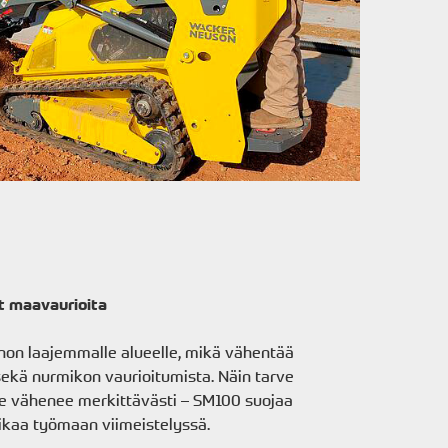
t maavaurioita
inon laajemmalle alueelle, mikä vähentää
ekä nurmikon vaurioitumista. Näin tarve
e vähenee merkittävästi – SM100 suojaa
ikaa työmaan viimeistelyssä.