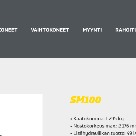
KONEET
VAIHTOKONEET
MYYNTI
RAHOIT
SM100
• Kaatokuorma: 1 295 kg
• Nostokorkeus max.: 2 176 
• Lisähydrauliikan tuotto: 49 l