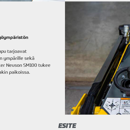
työympäristön
upu tarjoavat
n ympärille sekä
cker Neuson SM100 tukee
akin paikoissa.
ESITE