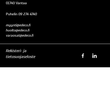
01740 Vantaa
Puhelin
09 274 4740
myynti@edeco.fi
huolto@edeco.fi
varaosat@edeco.fi
Rekisteri- ja
tietosuojaseloste