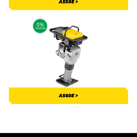
AS50E >
AS60E >