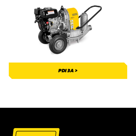
PDI 3A >