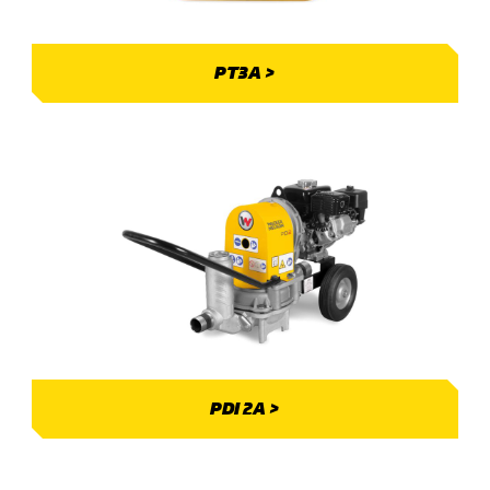
PT3A >
PDI 2A >