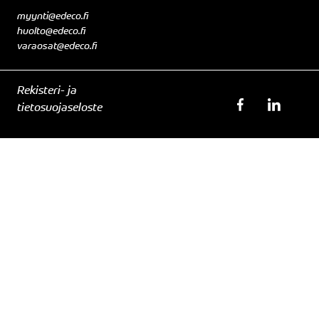
myynti@edeco.fi
huolto@edeco.fi
varaosat@edeco.fi
Rekisteri- ja
tietosuojaseloste