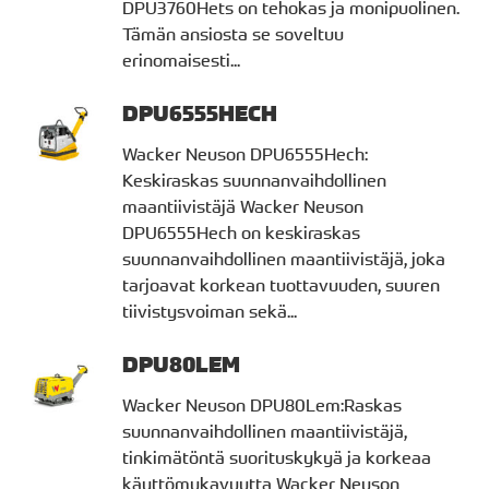
DPU3760Hets on tehokas ja monipuolinen.
Tämän ansiosta se soveltuu
erinomaisesti...
DPU6555HECH
Wacker Neuson DPU6555Hech:
Keskiraskas suunnanvaihdollinen
maantiivistäjä Wacker Neuson
DPU6555Hech on keskiraskas
suunnanvaihdollinen maantiivistäjä, joka
tarjoavat korkean tuottavuuden, suuren
tiivistysvoiman sekä...
DPU80LEM
Wacker Neuson DPU80Lem:Raskas
suunnanvaihdollinen maantiivistäjä,
tinkimätöntä suorituskykyä ja korkeaa
käyttömukavuutta Wacker Neuson