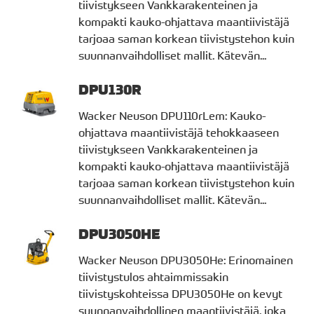
tiivistykseen Vankkarakenteinen ja
kompakti kauko-ohjattava maantiivistäjä
tarjoaa saman korkean tiivistystehon kuin
suunnanvaihdolliset mallit. Kätevän...
DPU130R
Wacker Neuson DPU110rLem: Kauko-
ohjattava maantiivistäjä tehokkaaseen
tiivistykseen Vankkarakenteinen ja
kompakti kauko-ohjattava maantiivistäjä
tarjoaa saman korkean tiivistystehon kuin
suunnanvaihdolliset mallit. Kätevän...
DPU3050HE
Wacker Neuson DPU3050He: Erinomainen
tiivistystulos ahtaimmissakin
tiivistyskohteissa DPU3050He on kevyt
suunnanvaihdollinen maantiivistäjä, joka