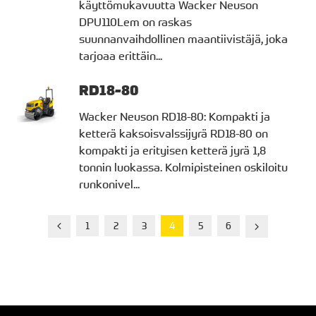
käyttömukavuutta Wacker Neuson
DPU110Lem on raskas
suunnanvaihdollinen maantiivistäjä, joka
tarjoaa erittäin...
RD18-80
Wacker Neuson RD18-80: Kompakti ja
ketterä kaksoisvalssijyrä RD18-80 on
kompakti ja erityisen ketterä jyrä 1,8
tonnin luokassa. Kolmipisteinen oskiloitu
runkonivel...
Edellinen
Seuraava
1
2
3
4
5
6