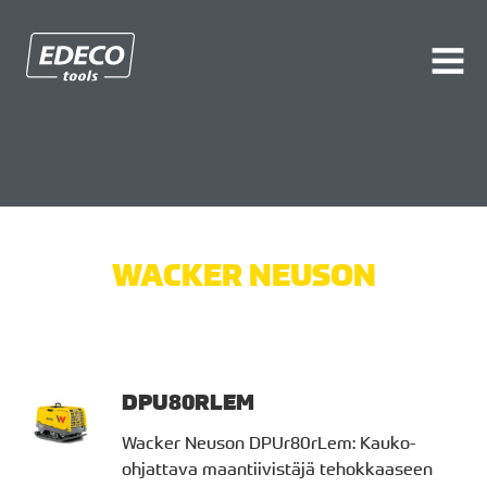
Edeco.fi
AVAA
VALI
WACKER NEUSON
DPU80RLEM
Wacker Neuson DPUr80rLem: Kauko-
ohjattava maantiivistäjä tehokkaaseen