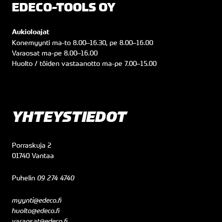
EDECO-TOOLS OY
Aukioloajat
Konemyynti
ma
-to
8.00
–
16.30
, pe
8.00
–
16.00
Varaosat
ma
-pe
8.00
–
16.00
Huolto / töiden vastaanotto
ma
-pe
7.00
–
15.00
YHTEYSTIEDOT
Porraskuja 2
01740 Vantaa
Puhelin
09 274 4740
myynti@edeco.fi
huolto@edeco.fi
varaosat@edeco.fi