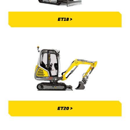
ET18 >
ET20 >